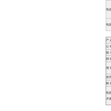
电
电
产 
公 
接 
精 
测 
使
耐 
电
术