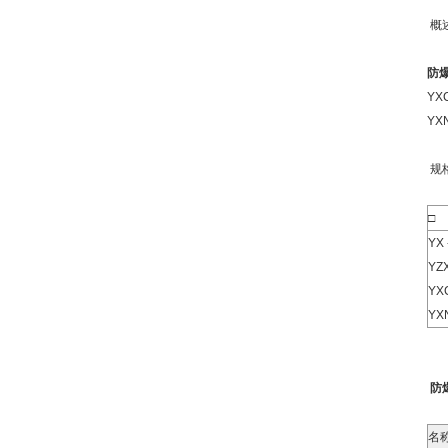
概
防
Y
Y
规
□
YX
YZ
YX
YX
防
名