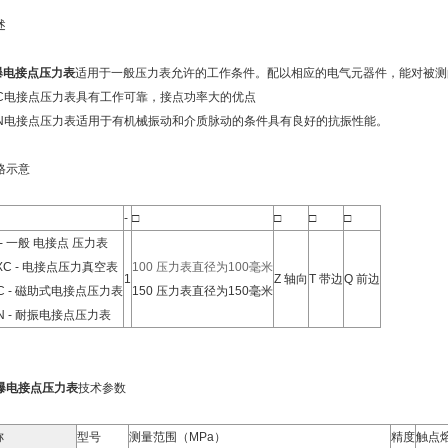
述
爆电接点压力表
适用于一般压力表允许的工作条件。配以相应的电气元器件，能对被测
XC电接点压力表具有工作可靠，接点功率大的优点
XN电接点压力表适用于有机械振动和介质脉动的条件具有良好的抗振性能。
格示意
-
□
□
□
□
 - 一般 电接点 压力表
XC - 电接点压力真空表
100 压力表直径为100毫米
1
Z 轴向
T 带边
Q 前边
C - 磁助式电接点压力表
150 压力表直径为150毫米
N - 耐振电接点压力表
爆电接点压力表
技术参数
称
型号
测量范围（MPa）
精度
触点