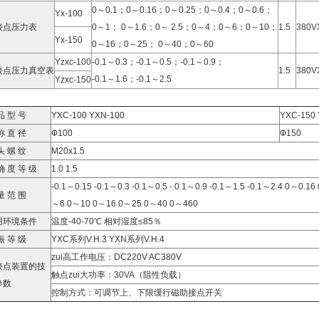
0～0.1；0～0.16；0～0.25；0～0.4；0～0.6；
Yx-100
接点压力表
0～1； 0～1.6；0～ 2.5；0～4；0～6；0～10；
1.5
380V
Yx-150
0～16；0～25； 0～40；0～60
Yzxc-100
-0.1～0.3；-0.1～0.5；-0.1～0.9；
接点压力真空表
1.5
380V
-0.1～1.6；-0.1～2.5
Yzxc-150
品 型 号
YXC-100 YXN-100
YXC-150 
称 直 径
Ф100
Ф150
头 螺 纹
M20x1.5
确 度 等 级
1.0 1.5
-0.1～0.15 -0.1～0.3 -0.1～0.5 - 0.1～0.9 -0.1～1.5 -0.1～2.4 0～0.
量 范 围
～6 0～10 0～16 0～25 0～40 0～460
用环境条件
温度-40-70℃ 相对湿度≤85％
振 等 级
YXC系列V.H.3 YXN系列V.H.4
zui高工作电压：DC220V AC380V
接点装置的技
触点zui大功率：30VA（阻性负载）
参数
控制方式：可调节上、下限缓行磁助接点开关