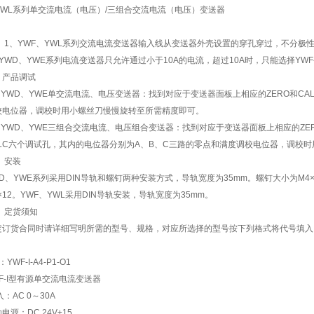
. YWL系列单交流电流（电压）/三组合交流电流（电压）变送器
： 1、YWF、YWL系列交流电流变送器输入线从变送器外壳设置的穿孔穿过，不分极
YWD、YWE系列电流变送器只允许通过小于10A的电流，超过10A时，只能选择YWF
、产品调试
、 YWD、YWE单交流电流、电压变送器：找到对应于变送器面板上相应的ZERO和C
校电位器，调校时用小螺丝刀慢慢旋转至所需精度即可。
 YWD、YWE三组合交流电流、电压组合变送器：找到对应于变送器面板上相应的ZEROA
ALC六个调试孔，其内的电位器分别为A、B、C三路的零点和满度调校电位器，调校
 安装
WD、YWE系列采用DIN导轨和螺钉两种安装方式，导轨宽度为35mm。螺钉大小为M4×
×12。YWF、YWL采用DIN导轨安装，导轨宽度为35mm。
、 定货须知
定订货合同时请详细写明所需的型号、规格，对应所选择的型号按下列格式将代号填入
。
：YWF-I-A4-P1-O1
F-I型有源单交流电流变送器
入：AC 0～30A
电源：DC 24V±15