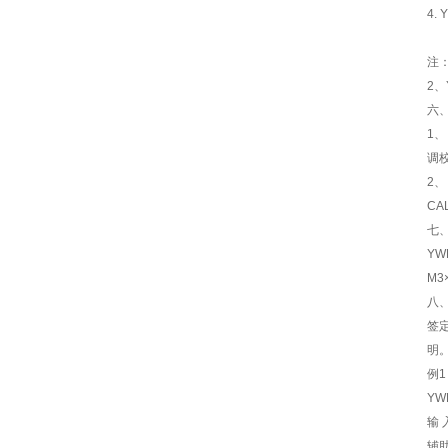
4
注
2、
六
1
调
2、
C
七、
Y
M3
八
签
明
例1
YW
输 
辅助