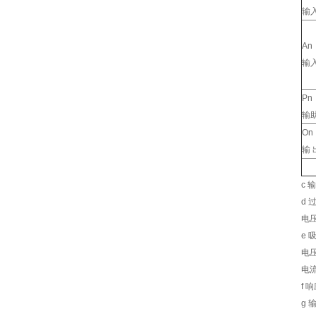
输
An
输
Pn
输
On
输 
c 
d 
电
e 
电压
电流
f 
g 