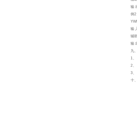
输 
例2
Y
输 
辅助
输 
九
1
2
3
十