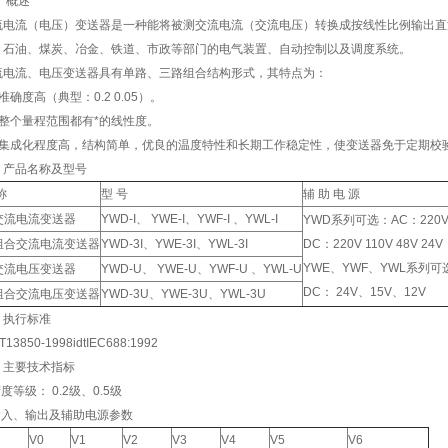
 概述
流电流（电压）变送器是一种能将被测交流电流（交流电压）转换成按线性比例输出直
、石油、煤炭、冶金、铁道、市政等部门的电气装置、自动控制以及调度系统。
流电流、电压变送器具有单路、三路组合结构形式，其特点为：
准确度高（典型：0.2 0.05）。
、整个量程范围都有*的线性度。
、集成化程度高，结构简单，优良的温度特性和长期工作稳定性，使变送器免于定期校
、产品名称及型号
称
型 号
辅 助 电 源
交流电流变送器
YWD-I、 YWE-I、YWF-I 、YWL-I
YWD系列可选：AC：220V 
组合交流电流变送器
YWD-3I、YWE-3I、YWL-3I
DC：220V 110V 48V 24V
YWE、YWF、YWL系列可
交流电压变送器
YWD-U、 YWE-U、YWF-U 、YWL-U
DC： 24V、15V、12V
组合交流电压变送器
YWD-3U、YWE-3U、YWL-3U
、执行标准
T13850-1998idtIEC688:1992
、主要技术指标
精度等级： 0.2级、0.5级
 输入、输出及辅助电源参数
V0
V1
V2
V3
V4
V5
V6