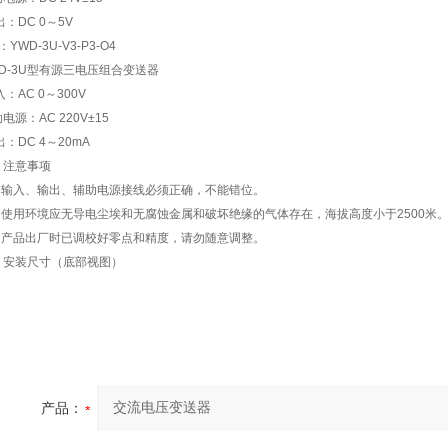
出：DC 0～5V
：YWD-3U-V3-P3-O4
WD-3U型有源三电压组合变送器
入：AC 0～300V
电源：AC 220V±15
出：DC 4～20mA
、注意事项
、 输入、输出、辅助电源接线必须正确，不能错位。
、 使用环境应无导电尘埃和无腐蚀金属和破坏绝缘的气体存在，海拔高度小于2500米
、 产品出厂时已调校好零点和精度，请勿随意调整。
、安装尺寸（底部视图）
产品：