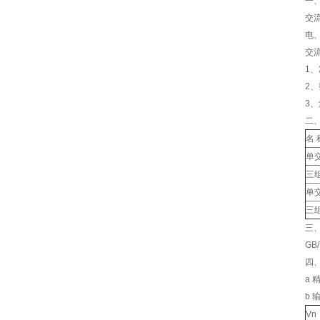
一、
交
电
交
1、
2
3
二
名 
单
三
单
三
三
GB/
四
a 
b
Vn