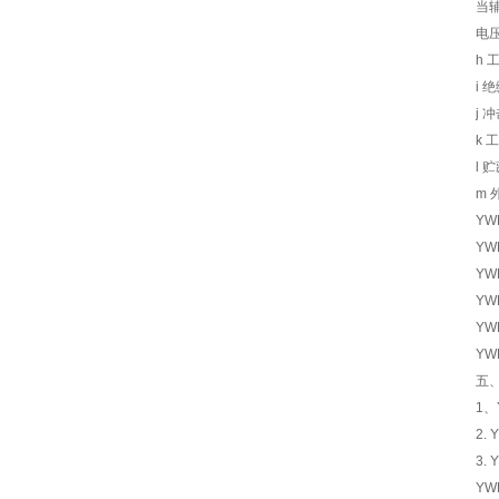
当辅
电压
h 
i 
j 
k 
l 
m 
YW
YW
YW
YW
YW
YW
五
1
2
3.
YWF