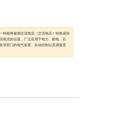
一种能将被测交流电流（交流电压）转换成按
流电流的仪器，广泛应用于电力、邮电、石
政等部门的电气装置、自动控制以及调度系