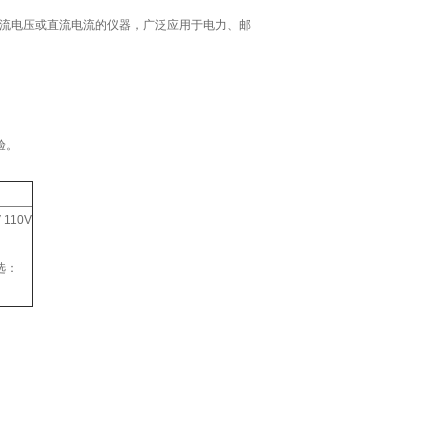
流电压或直流电流的仪器，广泛应用于电力、邮
验。
110V
选：