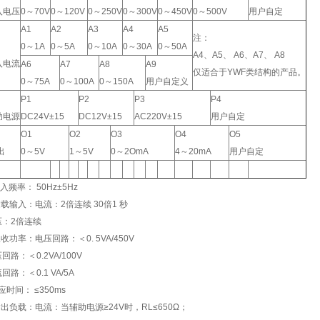
入电压
0～70V
0～120V
0～250V
0～300V
0～450V
0～500V
用户自定
A1
A2
A3
A4
A5
注：
0～1A
0～5A
0～10A
0～30A
0～50A
A4、A5、 A6、A7、 A8
入电流
A6
A7
A8
A9
仅适合于YWF类结构的产品。
0～75A
0～100A
0～150A
用户自定义
P1
P2
P3
P4
助电源
DC24V±15
DC12V±15
AC220V±15
用户自定
O1
O2
O3
O4
O5
出
0～5V
1～5V
0～2OmA
4～20mA
用户自定
输入频率： 50Hz±5Hz
过载输入：电流：2倍连续 30倍1 秒
压：2倍连续
吸收功率：电压回路：＜0. 5VA/450V
回路：＜0.2VA/100V
回路：＜0.1 VA/5A
响应时间： ≤350ms
输出负载：电流：当辅助电源≥24V时，RL≤650Ω；