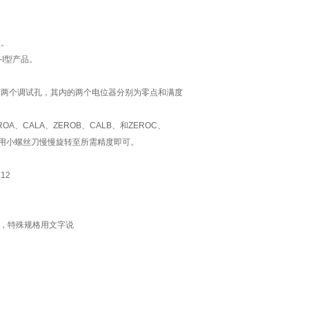
性。
-I型产品。
AL两个调试孔，其内的两个电位器分别为零点和满度
、CALA、ZEROB、CALB、和ZEROC、
时用小螺丝刀慢慢旋转至所需精度即可。
12
，特殊规格用文字说