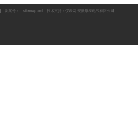
| 备案号：
sitemap.xml
技术支持：
仪表网
安徽康泰电气有限公司