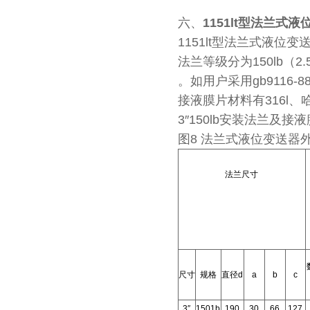
六、
1151lt型法兰式
1151lt型法兰式液位变
法兰等级分为150lb（2
。如用户采用gb9116-8
接液膜片材料有316l、
3″150lb安装法兰及接
图8 法兰式液位变送器
法兰尺寸
尺寸
规格
直径d
a
b
c
3″
1501b
190
30
66
127