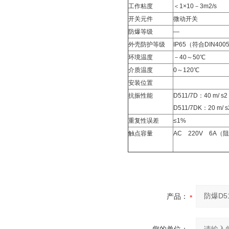
工作粘度
＜1×10－3m2/s
开关元件
微动开关
防爆等级
―
外壳防护等级
IP65（符合DIN400
环境温度
－40～50℃
介质温度
0～120℃
安装位置
抗振性能
D511/7D：40 m/ s2
D511/7DK：20 m/ s
重复性误差
≤1%
触点容量
AC 220V 6A（
产品：