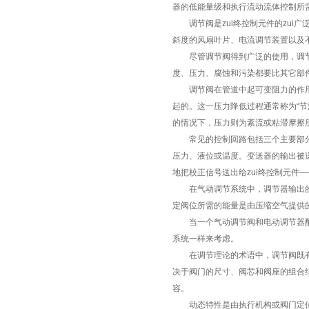
器的低能量级和执行流动流体控制所需
调节阀是zui终控制元件的zui广
斜度的风扇叶片、电流调节装置以及
尽管调节阀得到广泛的使用，调节
度、压力、腐蚀和污染都要比其它部
调节阀在管道中起可变阻力的作用。
起的。这一压力降低过程通常称为“
的情况下，压力则为紊流或粘滞摩擦
常见的控制回路包括三个主要部分，
压力、液位或温度。变送器的输出被
地把校正信号送出给zui终控制元件
在气动调节系统中，调节器输出的
定阀位所需的能量是由压缩空气提供
当一个气动调节阀和电动调节器配
系统一样来考虑。
在调节理论的术语中，调节阀既有
决于阀门的尺寸、阀芯和阀座的组合
容。
动态特性是由执行机构或阀门定位