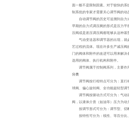
面一般不是限制因素。对于较快的系
制系统的专家才需要关心调节阀的动
自动调节阀的历史可追溯到自力式
早期的自力式调压阌的形式是压力平
压阀或是差压调压阀都笔够从这种基
气动变送器和调节器的出现，就必
艺过程的流体。现在许多生产减压阀
门的阀体和附件的改进可以用来解决
选用的阀体、执行机构和附件。
调节阀属于控制阀系列，主要作用是
分类
调节阀按行程特点可分为：直行程
球阀、偏心旋转阀、全功能超轻型调
调节阀按驱动方式可分为：气动调
阀，以液体介质（如油等）压力为动
按调节形式可分为：调节型、切断
按特性可分为：线性、等百分比、