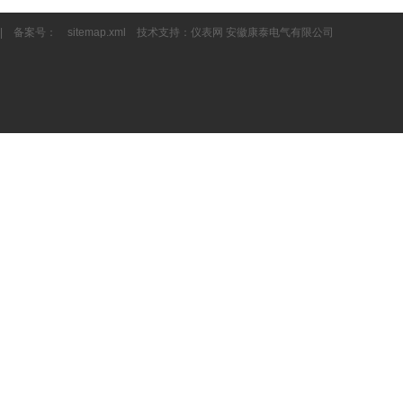
| 备案号：
sitemap.xml
技术支持：
仪表网
安徽康泰电气有限公司