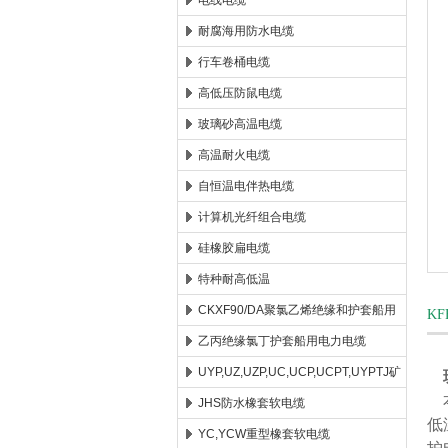
电线电缆
耐腐海用防水电缆
安徽康泰电气有限公司
行车卷桶电缆
高低压防鼠电缆
玻璃砂高温电缆
高温耐火电缆
自恒温电伴热电缆
计算机光纤组合电缆
硅橡胶扁电缆
特种耐高低温
CKXF90/DA聚氯乙烯绝缘和护套船用
K
控制电缆
乙丙绝缘氯丁护套船用电力电缆
UYP,UZ,UZP,UC,UCP,UCPT,UYPTJ矿
本
用电缆
JHS防水橡套软电缆
低
YC,YCW重型橡套软电缆