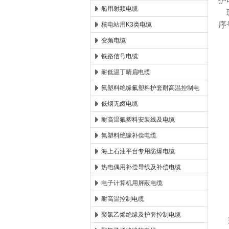
护
船用射频电缆
玻
序
核电站用K3类电缆
变频电缆
铁路信号电缆
耐低温丁晴扁电缆
氟塑料绝缘氟塑料护套耐高温控制电
缆
低烟无卤电缆
耐高温氟塑料安装线及电缆
氟塑料绝缘补偿电缆
海上石油平台专用防爆电缆
热电偶用补偿导线及补偿电缆
电子计算机用屏蔽电缆
耐高温控制电缆
聚氯乙烯绝缘及护套控制电缆