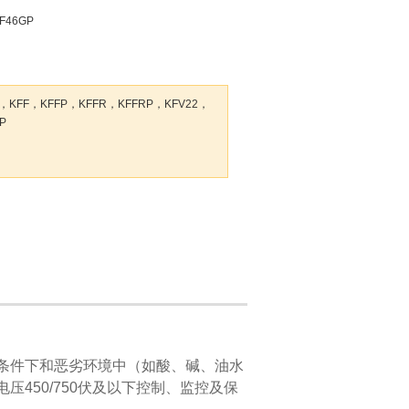
KF46GP
F，KFFP，KFFR，KFFRP，KFV22，
P
条件下和恶劣环境中（如酸、碱、油水
450/750伏及以下控制、监控及保