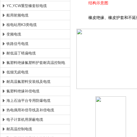
结构示意图
YC,YCW重型橡套软电缆
船用射频电缆
橡皮绝缘、橡皮护套和不延燃
核电站用K3类电缆
变频电缆
铁路信号电缆
耐低温丁晴扁电缆
氟塑料绝缘氟塑料护套耐高温控制电
缆
低烟无卤电缆
耐高温氟塑料安装线及电缆
氟塑料绝缘补偿电缆
海上石油平台专用防爆电缆
热电偶用补偿导线及补偿电缆
电子计算机用屏蔽电缆
耐高温控制电缆