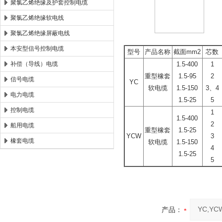
聚氯乙烯绝缘及护套控制电缆
聚氯乙烯绝缘软电线
聚氯乙烯绝缘屏蔽电线
本安型信号控制电缆
型号
产品名称
截面mm2
芯数
补偿（导线）电缆
1.5-400
1
重型橡套
1.5-95
2
信号电缆
YC
软电缆
1.5-150
3、4
电力电缆
1.5-25
5
控制电缆
1
1.5-400
2
船用电缆
重型橡套
1.5-25
YCW
3
橡套电缆
软电缆
1.5-150
4
1.5-25
5
产品：