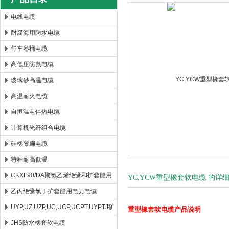
电线电缆
耐腐海用防水电缆
安徽康泰电气有限公司
行车卷桶电缆
高低压防鼠电缆
玻璃砂高温电缆
高温耐火电缆
自恒温电伴热电缆
计算机光纤组合电缆
硅橡胶扁电缆
特种耐高低温
CKXF90/DA聚氯乙烯绝缘和护套船用
YC,YCW重型橡套软电缆 的详
控制电缆
乙丙绝缘氯丁护套船用电力电缆
UYP,UZ,UZP,UC,UCP,UCPT,UYPTJ矿
重型橡套软电缆产品说明
用电缆
JHS防水橡套软电缆