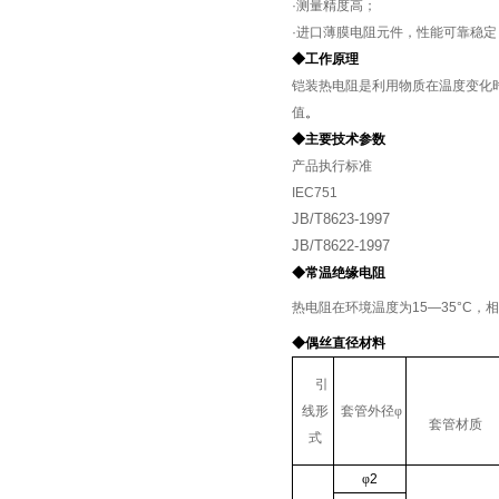
·
测量精度高；
·
进口薄膜电阻元件，性能可靠稳定
◆工作原理
铠装热电阻是利用物质在温度变化
值
。
◆主要技术参数
产品执行标准
IEC751
JB/T8623-1997
JB/T8622-1997
◆常温绝缘电阻
热电阻在环境温度为
15
—
35°C
，相
◆偶丝直径材料
引
线形
套管外径φ
套管材质
式
φ
2