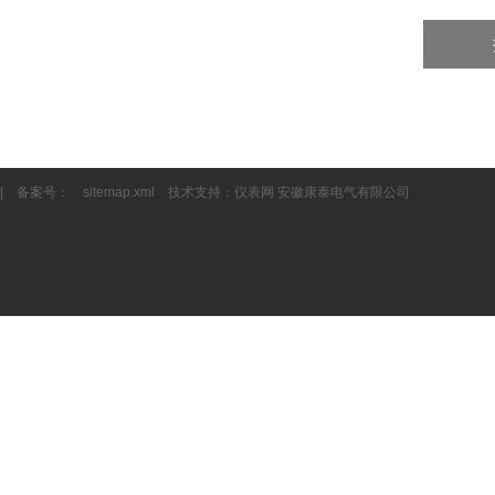
| 备案号：
sitemap.xml
技术支持：
仪表网
安徽康泰电气有限公司