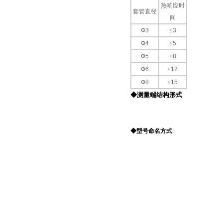
热响应时
套管直径
间
Ф3
≤
3
Ф4
≤
5
Ф5
≤
8
Ф6
≤
12
Ф8
≤
15
◆测量端结构形式
◆型号命名方式