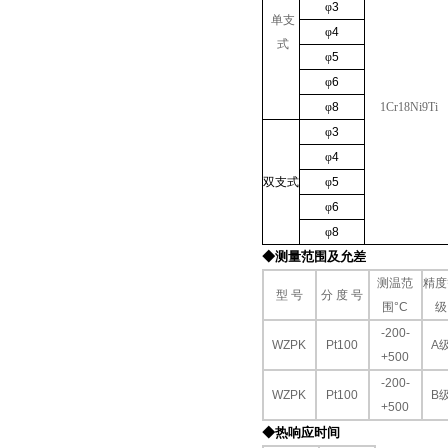
φ
3
单支
φ
4
式
φ
5
φ
6
φ
8
1Cr18Ni9Ti
φ
3
φ
4
双支式
φ
5
φ
6
φ
8
◆测量范围及允差
测温范
精度
型 号
分 度 号
围
°C
级
-200­­-
WZPK
Pt100
A
+500
-200­­-
WZPK
Pt100
B
+500
◆热响应时间