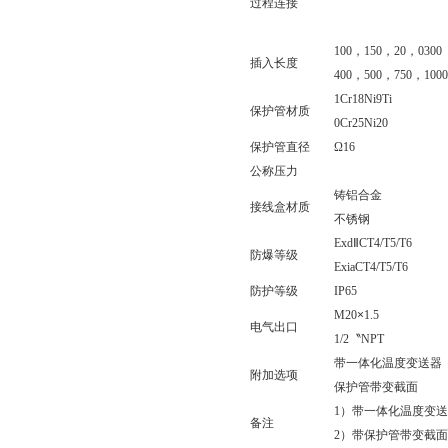
过程连接
100
，
150
，
20
，
0300
插入长度
400
，
500
，
750
，
1000
1Cr18Ni9Ti
保护管材质
0Cr25Ni20
保护管直径
Ω16
公称压力
铸铝合金
接线盒材质
不锈钢
Exd
Ⅱ
CT4/T5/T6
防爆等级
ExiaCT4/T5/T6
防护等级
IP65
M20
×
1.5
电气出口
1/2
〝
NPT
带一体化温度变送器
附加选项
保护管带变截面
1）
带一体化温度变送
备注
2）
带保护管带变截面