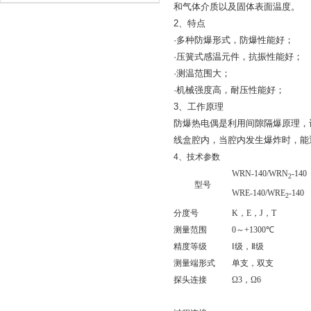
和气体介质以及固体表面温度。
2、特点
·多种防爆形式，防爆性能好；
·压簧式感温元件，抗振性能好；
·测温范围大；
·机械强度高，耐压性能好；
3、工作原理
防爆热电偶是利用间隙隔爆原理，
线盒腔内，当腔内发生爆炸时，能
4、技术参数
WRN-140/WRN
-140
2
型号
WRE-140/WRE
-140
2
分度号
K
，
E
，
J
，
T
测量范围
0
～
+1300
℃
精度等级
Ⅰ级，Ⅱ级
测量端形式
单支，双支
探头连接
Ω3
，
Ω6