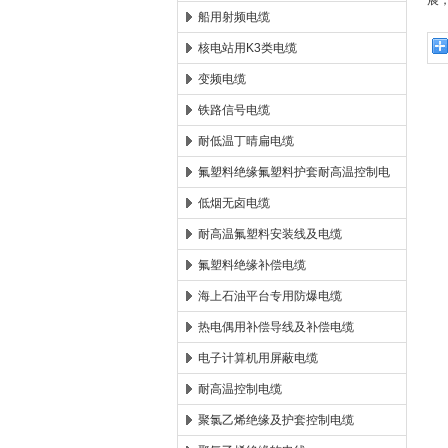
展
船用射频电缆
核电站用K3类电缆
变频电缆
铁路信号电缆
耐低温丁晴扁电缆
氟塑料绝缘氟塑料护套耐高温控制电
缆
低烟无卤电缆
耐高温氟塑料安装线及电缆
氟塑料绝缘补偿电缆
海上石油平台专用防爆电缆
热电偶用补偿导线及补偿电缆
电子计算机用屏蔽电缆
耐高温控制电缆
聚氯乙烯绝缘及护套控制电缆