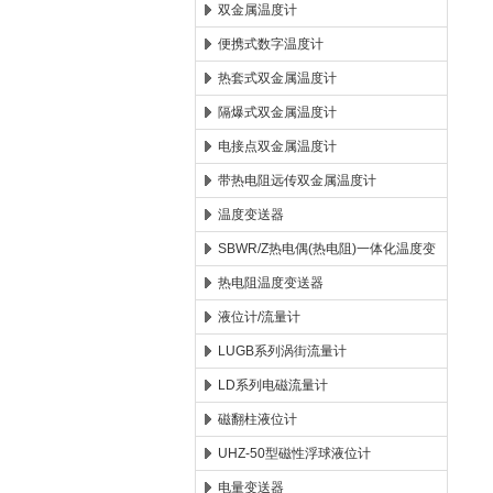
双金属温度计
便携式数字温度计
热套式双金属温度计
隔爆式双金属温度计
电接点双金属温度计
带热电阻远传双金属温度计
温度变送器
SBWR/Z热电偶(热电阻)一体化温度变
送器
热电阻温度变送器
液位计/流量计
LUGB系列涡街流量计
LD系列电磁流量计
磁翻柱液位计
UHZ-50型磁性浮球液位计
电量变送器