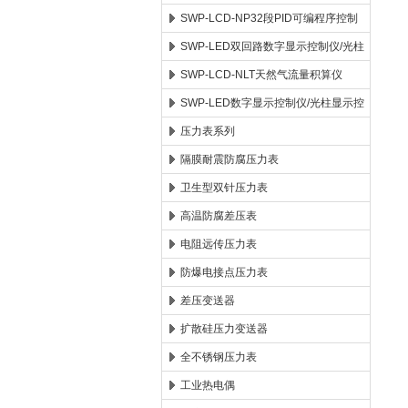
SWP-LCD-NP32段PID可编程序控制
仪
SWP-LED双回路数字显示控制仪/光柱
显示控制仪
SWP-LCD-NLT天然气流量积算仪
SWP-LED数字显示控制仪/光柱显示控
制仪
压力表系列
隔膜耐震防腐压力表
卫生型双针压力表
高温防腐差压表
电阻远传压力表
防爆电接点压力表
差压变送器
扩散硅压力变送器
全不锈钢压力表
工业热电偶