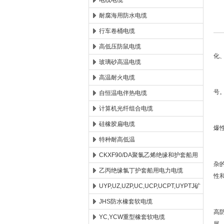
电线电缆
耐腐海用防水电缆
安徽康泰电气有限公司
行车卷桶电缆
高低压防鼠电缆
化
玻璃砂高温电缆
高温耐火电缆
它
号
自恒温电伴热电缆
计算机光纤组合电缆
硅橡胶扁电缆
爆
特种耐高低温
在
CKXF90/DA聚氯乙烯绝缘和护套船用
杂
控制电缆
乙丙绝缘氯丁护套船用电力电缆
性
UYP,UZ,UZP,UC,UCP,UCPT,UYPTJ矿
总
用电缆
JHS防水橡套软电缆
高
YC,YCW重型橡套软电缆