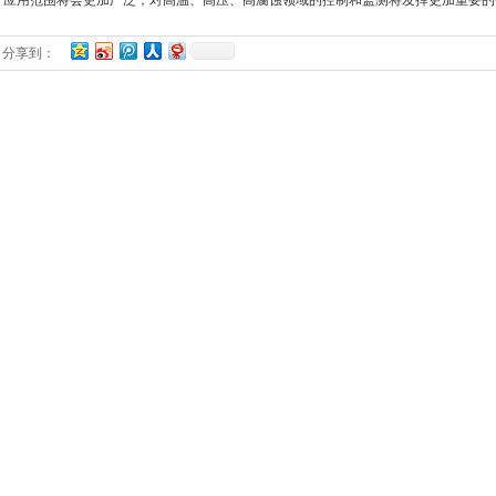
，应用范围将会更加广泛，对高温、高压、高腐蚀领域的控制和监测将发挥更加重要的
分享到：