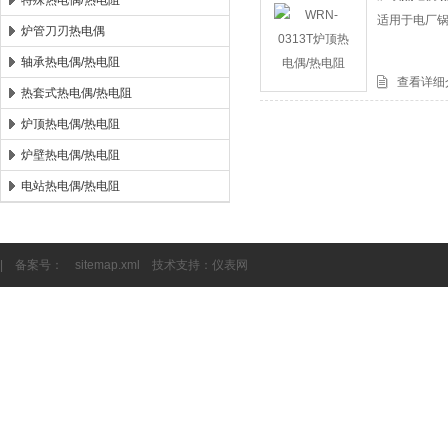
特殊热电偶/热电阻
适用于电厂
炉管刀刃热电偶
安徽康泰电气有限公司
轴承热电偶/热电阻
查看详细
热套式热电偶/热电阻
炉顶热电偶/热电阻
炉壁热电偶/热电阻
电站热电偶/热电阻
| 备案号：
sitemap.xml
技术支持：
仪表网