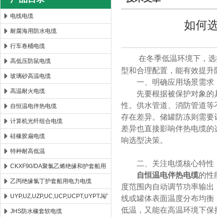
电线电缆
如何
耐腐海用防水电缆
安徽康泰电气有限公司
行车卷桶电缆
在冬季低温环境下，选
高低压防鼠电缆
型和合理配置，能有效提升
玻璃砂高温电缆
一、明确应用场景需求
高温耐火电缆
先要根据被保护对象的具
性。供水管道、消防管道等
自恒温电伴热电缆
存在差异。储罐防冻则需要
计算机光纤组合电缆
差异也直接影响伴热电缆的
硅橡胶扁电缆
响选型决策。
特种耐高低温
二、关注电缆核心特性
CKXF90/DA聚氯乙烯绝缘和护套船用
自恒温电伴热电缆
的性
控制电缆
乙丙绝缘氯丁护套船用电力电缆
度范围内自动调节功率输出
UYP,UZ,UZP,UC,UCP,UCPT,UYPTJ矿
线或罐体表面温度分布均衡
低温，又能在高温环境下保
用电缆
JHS防水橡套软电缆