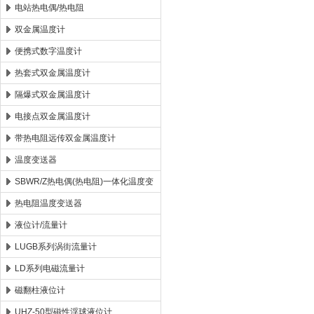
电站热电偶/热电阻
双金属温度计
便携式数字温度计
热套式双金属温度计
隔爆式双金属温度计
电接点双金属温度计
带热电阻远传双金属温度计
温度变送器
SBWR/Z热电偶(热电阻)一体化温度变
送器
热电阻温度变送器
液位计/流量计
LUGB系列涡街流量计
LD系列电磁流量计
磁翻柱液位计
UHZ-50型磁性浮球液位计