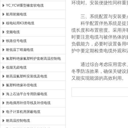
环境时。安装便捷性同样重
YC,YCW重型橡套软电缆
船用射频电缆
三、系统配置与安装要
科学配置伴热系统是提升
核电站用K3类电缆
缆长度和布置密度。采用并
变频电缆
时要注意电缆与被伴热体的
铁路信号电缆
负载能力，必要时设置备用
耐低温丁晴扁电缆
护中要定期检查电缆外观和
氟塑料绝缘氟塑料护套耐高温控制电
通过综合考虑应用需求、
缆
低烟无卤电缆
冬季防冻效果，确保关键设
耐高温氟塑料安装线及电缆
又能实现能源的高效利用。
氟塑料绝缘补偿电缆
海上石油平台专用防爆电缆
热电偶用补偿导线及补偿电缆
电子计算机用屏蔽电缆
耐高温控制电缆