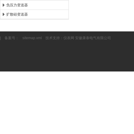
负压力变送器
扩散硅变送器
| 备案号：
sitemap.xml
技术支持：
仪表网
安徽康泰电气有限公司