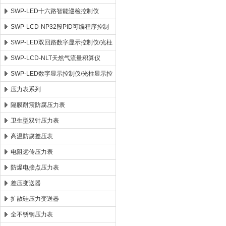
SWP-LED十六路智能巡检控制仪
SWP-LCD-NP32段PID可编程序控制
仪
SWP-LED双回路数字显示控制仪/光柱
显示控制仪
SWP-LCD-NLT天然气流量积算仪
SWP-LED数字显示控制仪/光柱显示控
制仪
压力表系列
隔膜耐震防腐压力表
卫生型双针压力表
高温防腐差压表
电阻远传压力表
防爆电接点压力表
差压变送器
扩散硅压力变送器
全不锈钢压力表