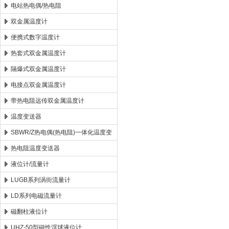
电站热电偶/热电阻
双金属温度计
便携式数字温度计
热套式双金属温度计
隔爆式双金属温度计
电接点双金属温度计
带热电阻远传双金属温度计
温度变送器
SBWR/Z热电偶(热电阻)一体化温度变
送器
热电阻温度变送器
液位计/流量计
LUGB系列涡街流量计
LD系列电磁流量计
磁翻柱液位计
UHZ-50型磁性浮球液位计