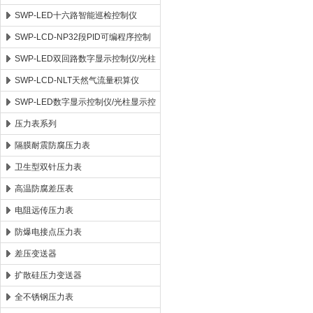
SWP-LED十六路智能巡检控制仪
SWP-LCD-NP32段PID可编程序控制
仪
SWP-LED双回路数字显示控制仪/光柱
显示控制仪
SWP-LCD-NLT天然气流量积算仪
SWP-LED数字显示控制仪/光柱显示控
制仪
压力表系列
隔膜耐震防腐压力表
卫生型双针压力表
高温防腐差压表
电阻远传压力表
防爆电接点压力表
差压变送器
扩散硅压力变送器
全不锈钢压力表