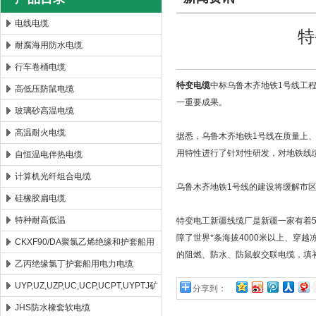
电线电缆
特
耐腐海用防水电缆
安徽康泰电气有限公司
行车卷桶电缆
特变电缆
中标乌鲁木齐地铁1号线工
高低压防鼠电缆
一重要成果。
玻璃砂高温电缆
高温耐火电缆
据悉，乌鲁木齐地铁1号线在质量上、
用特性进行了针对性研发，对地铁线
自恒温电伴热电缆
计算机光纤组合电缆
乌鲁木齐地铁1号线的建设将缓解市区
硅橡胶扁电缆
特种耐高低温
特变电工新疆线缆厂是新疆一家有着
障了世界*条海拔4000米以上、穿
CKXF90/DA聚氯乙烯绝缘和护套船用
的阻燃、防水、防鼠蚁交联电缆，填
控制电缆
乙丙绝缘氯丁护套船用电力电缆
UYP,UZ,UZP,UC,UCP,UCPT,UYPTJ矿
分享到：
用电缆
JHS防水橡套软电缆