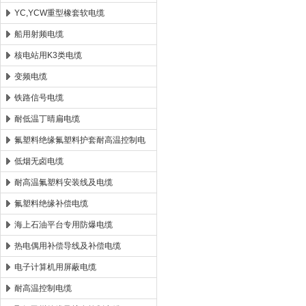
YC,YCW重型橡套软电缆
船用射频电缆
核电站用K3类电缆
变频电缆
铁路信号电缆
耐低温丁晴扁电缆
氟塑料绝缘氟塑料护套耐高温控制电
缆
低烟无卤电缆
耐高温氟塑料安装线及电缆
氟塑料绝缘补偿电缆
海上石油平台专用防爆电缆
热电偶用补偿导线及补偿电缆
电子计算机用屏蔽电缆
耐高温控制电缆