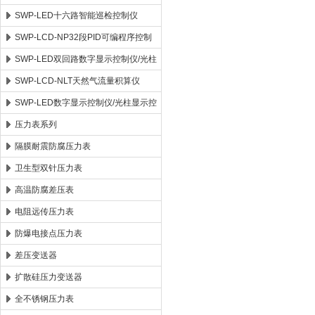
SWP-LED十六路智能巡检控制仪
SWP-LCD-NP32段PID可编程序控制
仪
SWP-LED双回路数字显示控制仪/光柱
显示控制仪
SWP-LCD-NLT天然气流量积算仪
SWP-LED数字显示控制仪/光柱显示控
制仪
压力表系列
隔膜耐震防腐压力表
卫生型双针压力表
高温防腐差压表
电阻远传压力表
防爆电接点压力表
差压变送器
扩散硅压力变送器
全不锈钢压力表