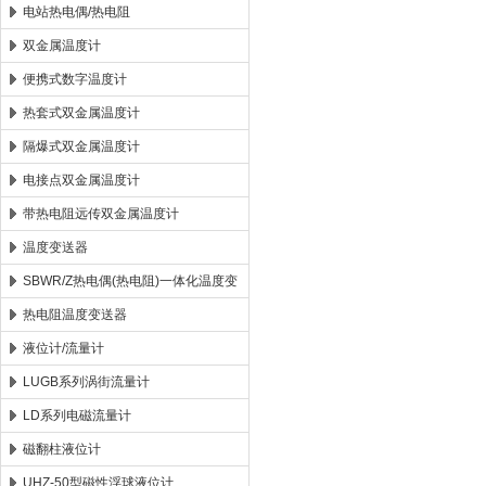
电站热电偶/热电阻
双金属温度计
便携式数字温度计
热套式双金属温度计
隔爆式双金属温度计
电接点双金属温度计
带热电阻远传双金属温度计
温度变送器
SBWR/Z热电偶(热电阻)一体化温度变
送器
热电阻温度变送器
液位计/流量计
LUGB系列涡街流量计
LD系列电磁流量计
磁翻柱液位计
UHZ-50型磁性浮球液位计