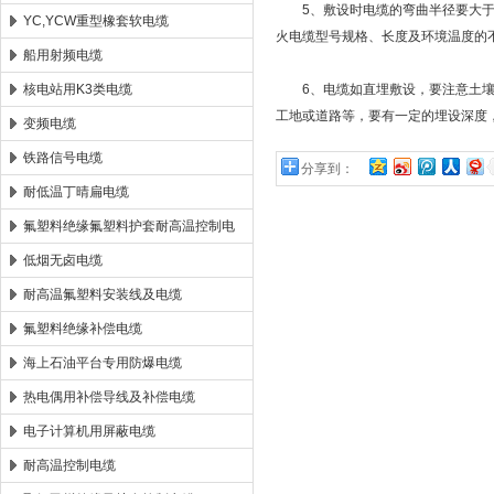
5、敷设时电缆的弯曲半径要大于规
YC,YCW重型橡套软电缆
火电缆型号规格、长度及环境温度的
船用射频电缆
核电站用K3类电缆
6、电缆如直埋敷设，要注意土壤条
工地或道路等，要有一定的埋设深度
变频电缆
铁路信号电缆
分享到：
耐低温丁晴扁电缆
氟塑料绝缘氟塑料护套耐高温控制电
缆
低烟无卤电缆
耐高温氟塑料安装线及电缆
氟塑料绝缘补偿电缆
海上石油平台专用防爆电缆
热电偶用补偿导线及补偿电缆
电子计算机用屏蔽电缆
耐高温控制电缆