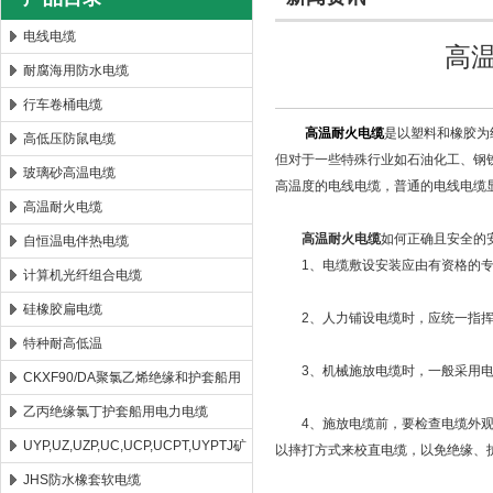
电线电缆
高
耐腐海用防水电缆
安徽康泰电气有限公司
行车卷桶电缆
高温耐火电缆
是以塑料和橡胶为
高低压防鼠电缆
但对于一些特殊行业如石油化工、钢
玻璃砂高温电缆
高温度的电线电缆，普通的电线电缆
高温耐火电缆
高温耐火电缆
如何正确且安全的
自恒温电伴热电缆
1、电缆敷设安装应由有资格的专业
计算机光纤组合电缆
硅橡胶扁电缆
2、人力铺设电缆时，应统一指挥控
特种耐高低温
3、机械施放电缆时，一般采用电
CKXF90/DA聚氯乙烯绝缘和护套船用
控制电缆
乙丙绝缘氯丁护套船用电力电缆
4、施放电缆前，要检查电缆外观及
UYP,UZ,UZP,UC,UCP,UCPT,UYPTJ矿
以摔打方式来校直电缆，以免绝缘、
用电缆
JHS防水橡套软电缆