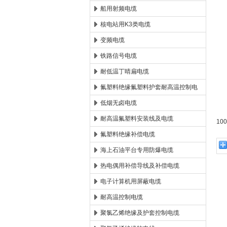
船用射频电缆
1
核电站用K3类电缆
2
变频电缆
铁路信号电缆
3
耐低温丁晴扁电缆
4
氟塑料绝缘氟塑料护套耐高温控制电
缆
低烟无卤电缆
5
耐高温氟塑料安装线及电缆
1
氟塑料绝缘补偿电缆
海上石油平台专用防爆电缆
热电偶用补偿导线及补偿电缆
电子计算机用屏蔽电缆
耐高温控制电缆
聚氯乙烯绝缘及护套控制电缆