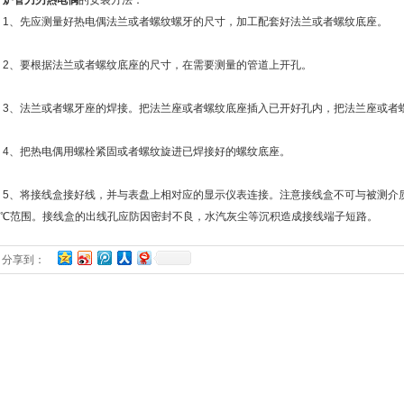
炉管刀刃热电偶
的安装方法：
、先应测量好热电偶法兰或者螺纹螺牙的尺寸，加工配套好法兰或者螺纹底座。
、要根据法兰或者螺纹底座的尺寸，在需要测量的管道上开孔。
、法兰或者螺牙座的焊接。把法兰座或者螺纹底座插入已开好孔内，把法兰座或者
、把热电偶用螺栓紧固或者螺纹旋进已焊接好的螺纹底座。
、将接线盒接好线，并与表盘上相对应的显示仪表连接。注意接线盒不可与被测介质
00℃范围。接线盒的出线孔应防因密封不良，水汽灰尘等沉积造成接线端子短路。
分享到：