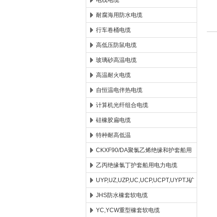
电线电缆
耐腐海用防水电缆
安徽康泰电气有限公司
行车卷桶电缆
高低压防鼠电缆
玻璃砂高温电缆
高温耐火电缆
1
自恒温电伴热电缆
2
计算机光纤组合电缆
硅橡胶扁电缆
3
特种耐高低温
4
CKXF90/DA聚氯乙烯绝缘和护套船用
控制电缆
乙丙绝缘氯丁护套船用电力电缆
5
UYP,UZ,UZP,UC,UCP,UCPT,UYPTJ矿
6
用电缆
JHS防水橡套软电缆
YC,YCW重型橡套软电缆