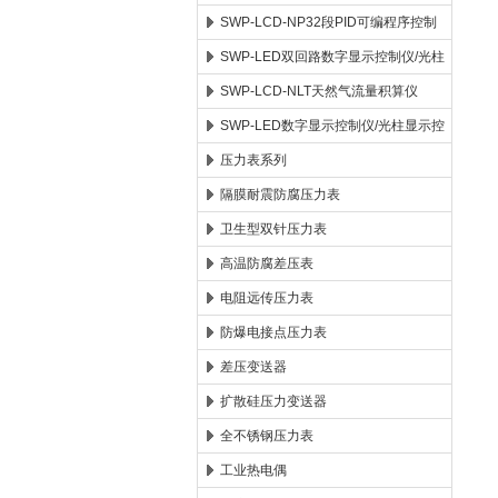
SWP-LCD-NP32段PID可编程序控制
仪
SWP-LED双回路数字显示控制仪/光柱
显示控制仪
SWP-LCD-NLT天然气流量积算仪
SWP-LED数字显示控制仪/光柱显示控
制仪
压力表系列
隔膜耐震防腐压力表
卫生型双针压力表
高温防腐差压表
电阻远传压力表
防爆电接点压力表
差压变送器
扩散硅压力变送器
全不锈钢压力表
工业热电偶