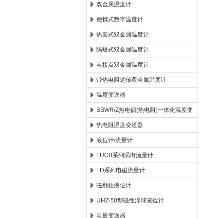
双金属温度计
便携式数字温度计
热套式双金属温度计
隔爆式双金属温度计
电接点双金属温度计
带热电阻远传双金属温度计
温度变送器
SBWR/Z热电偶(热电阻)一体化温度变
送器
热电阻温度变送器
液位计/流量计
LUGB系列涡街流量计
LD系列电磁流量计
磁翻柱液位计
UHZ-50型磁性浮球液位计
电量变送器