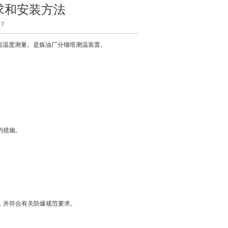
求和安装方法
7
面温度测量。是炼油厂分镏塔测温装置。
的措施。
，并符合有关防爆规范要求。