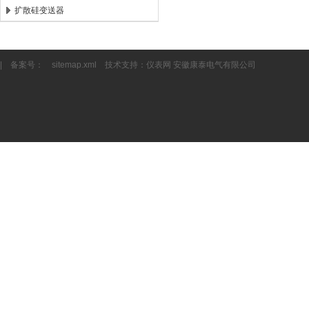
扩散硅变送器
| 备案号：
sitemap.xml
技术支持：
仪表网
安徽康泰电气有限公司