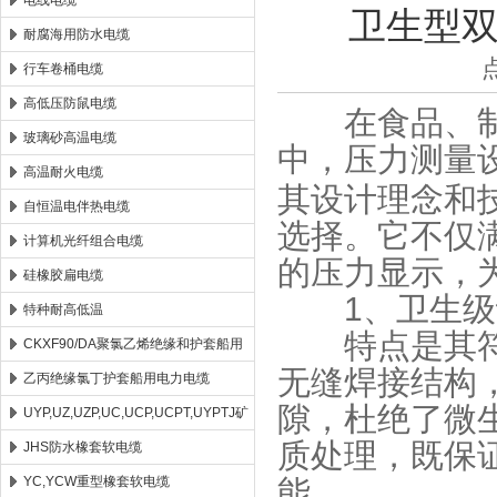
电线电缆
卫生型
耐腐海用防水电缆
安徽康泰电气有限公司
行车卷桶电缆
高低压防鼠电缆
在食品、制药
玻璃砂高温电缆
中，压力测量
高温耐火电缆
其设计理念和
自恒温电伴热电缆
选择。它不仅
计算机光纤组合电缆
的压力显示，
硅橡胶扁电缆
​​1、卫生级
特种耐高低温
特点是其符合
CKXF90/DA聚氯乙烯绝缘和护套船用
无缝焊接结构
控制电缆
乙丙绝缘氯丁护套船用电力电缆
隙，杜绝了微
UYP,UZ,UZP,UC,UCP,UCPT,UYPTJ矿
质处理，既保
用电缆
JHS防水橡套软电缆
YC,YCW重型橡套软电缆
能。