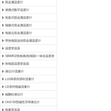
双金属温度计
便携式数字温度计
热套式双金属温度计
隔爆式双金属温度计
电接点双金属温度计
带热电阻远传双金属温度计
温度变送器
SBWR/Z热电偶(热电阻)一体化温度变
送器
热电阻温度变送器
液位计/流量计
LUGB系列涡街流量计
LD系列电磁流量计
磁翻柱液位计
UHZ-50型磁性浮球液位计
电量变送器