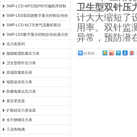
卫生型双针压
SWP-LCD-NP32段PID可编程序控制
计大大缩短了
仪
SWP-LED双回路数字显示控制仪/光柱
用率。双针监
显示控制仪
SWP-LCD-NLT天然气流量积算仪
SWP-LED数字显示控制仪/光柱显示控
异常，预防潜
制仪
压力表系列
隔膜耐震防腐压力表
分享到：
卫生型双针压力表
高温防腐差压表
电阻远传压力表
防爆电接点压力表
差压变送器
扩散硅压力变送器
全不锈钢压力表
工业热电偶