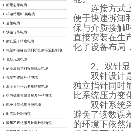
船用射频电缆
连接方式上，
核电站用K3类电缆
便于快速拆卸
变频电缆
保与介质接触
铁路信号电缆
直接安装在生
耐低温丁晴扁电缆
化了设备布局
氟塑料绝缘氟塑料护套耐高温控制电
缆
低烟无卤电缆
2、​​双针显
耐高温氟塑料安装线及电缆
双针设计是这
氟塑料绝缘补偿电缆
独立指针同时
海上石油平台专用防爆电缆
比系统压力变
热电偶用补偿导线及补偿电缆
双针系统采用
电子计算机用屏蔽电缆
避免了读数误
耐高温控制电缆
的环境下依然
聚氯乙烯绝缘及护套控制电缆