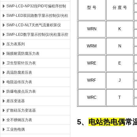
SWP-LCD-NP32段PID可编程序控制
型 号
分 度 号
仪
SWP-LED双回路数字显示控制仪/光柱
显示控制仪
SWP-LCD-NLT天然气流量积算仪
WRN
K
SWP-LED数字显示控制仪/光柱显示控
制仪
压力表系列
WRM
N
隔膜耐震防腐压力表
卫生型双针压力表
WRE
E
高温防腐差压表
WRF
J
电阻远传压力表
防爆电接点压力表
WRC
T
差压变送器
扩散硅压力变送器
全不锈钢压力表
5、
电站热电偶
常
工业热电偶