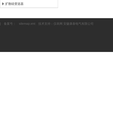
扩散硅变送器
| 备案号：
sitemap.xml
技术支持：
仪表网
安徽康泰电气有限公司