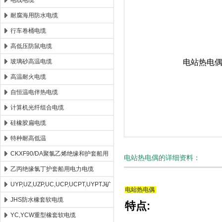
电线电缆
耐腐海用防水电缆
安徽康泰电气有限公司
行车卷桶电缆
高低压防鼠电缆
玻璃砂高温电缆
高温耐火电缆
自恒温电伴热电缆
计算机光纤组合电缆
硅橡胶扁电缆
特种耐高低温
CKXF90/DA聚氯乙烯绝缘和护套船用
电站热电偶的详细资料：
控制电缆
乙丙绝缘氯丁护套船用电力电缆
UYP,UZ,UZP,UC,UCP,UCPT,UYPTJ矿
电站热电偶
用电缆
JHS防水橡套软电缆
特点:
YC,YCW重型橡套软电缆