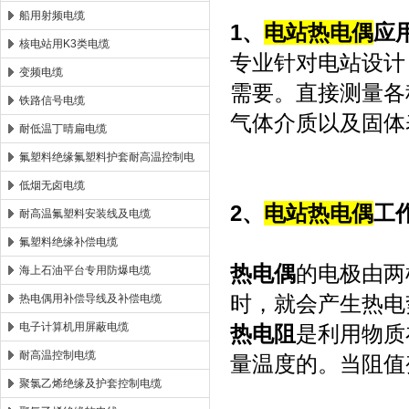
船用射频电缆
1、
电站热电偶
应
核电站用K3类电缆
专业针对电站设计
变频电缆
需要。直接测量各种
铁路信号电缆
气体介质以及固体
耐低温丁晴扁电缆
氟塑料绝缘氟塑料护套耐高温控制电
缆
低烟无卤电缆
2、
电站热电偶
工
耐高温氟塑料安装线及电缆
氟塑料绝缘补偿电缆
热电偶
的电极由两
海上石油平台专用防爆电缆
时，就会产生热电
热电偶用补偿导线及补偿电缆
电子计算机用屏蔽电缆
热电阻
是利用物质
耐高温控制电缆
量温度的。当阻值
聚氯乙烯绝缘及护套控制电缆