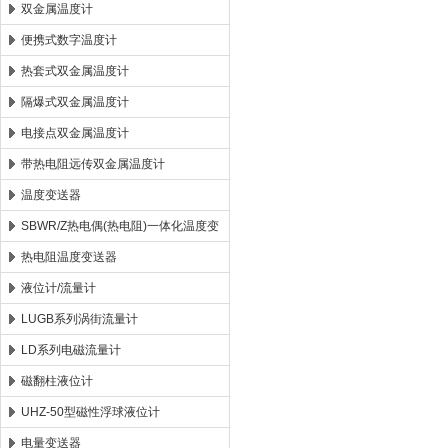
双金属温度计
便携式数字温度计
热套式双金属温度计
隔爆式双金属温度计
电接点双金属温度计
带热电阻远传双金属温度计
温度变送器
SBWR/Z热电偶(热电阻)一体化温度变
送器
热电阻温度变送器
液位计/流量计
LUGB系列涡街流量计
LD系列电磁流量计
磁翻柱液位计
UHZ-50型磁性浮球液位计
电量变送器