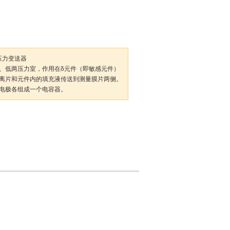
压力变送器
、低两压力室，作用在δ元件（即敏感元件）
离片和元件内的填充液传送到测量膜片两侧。
电极各组成一个电容器。