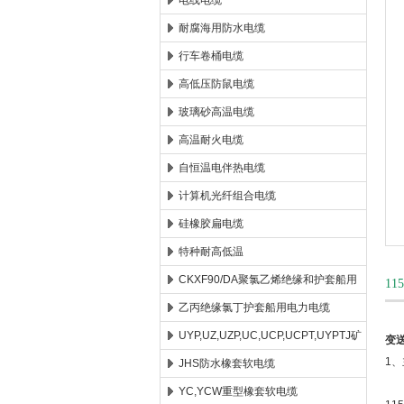
电线电缆
耐腐海用防水电缆
安徽康泰电气有限公司
行车卷桶电缆
高低压防鼠电缆
玻璃砂高温电缆
高温耐火电缆
自恒温电伴热电缆
计算机光纤组合电缆
硅橡胶扁电缆
特种耐高低温
CKXF90/DA聚氯乙烯绝缘和护套船用
1
控制电缆
乙丙绝缘氯丁护套船用电力电缆
UYP,UZ,UZP,UC,UCP,UCPT,UYPTJ矿
变
1
用电缆
JHS防水橡套软电缆
YC,YCW重型橡套软电缆