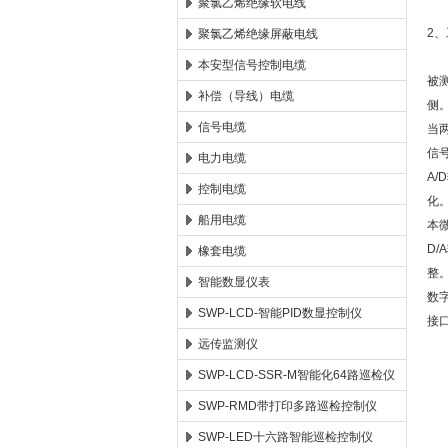
聚氯乙烯绝缘软电线
2
聚氯乙烯绝缘屏蔽电线
本安型信号控制电缆
被
补偿（导线）电缆
侧
信号电缆
当
信
电力电缆
A
控制电缆
化
船用电缆
本
D
橡套电缆
整
智能数显仪表
数
SWP-LCD-智能PID数显控制仪
接
远传监测仪
SWP-LCD-SSR-M智能化64路巡检仪
SWP-RMD带打印多路巡检控制仪
SWP-LED十六路智能巡检控制仪