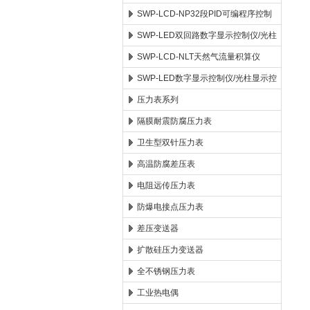
SWP-LCD-NP32段PID可编程序控制
仪
SWP-LED双回路数字显示控制仪/光柱
显示控制仪
SWP-LCD-NLT天然气流量积算仪
SWP-LED数字显示控制仪/光柱显示控
制仪
压力表系列
隔膜耐震防腐压力表
卫生型双针压力表
高温防腐差压表
电阻远传压力表
防爆电接点压力表
差压变送器
扩散硅压力变送器
全不锈钢压力表
工业热电偶