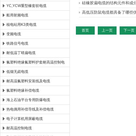
硅橡胶扁电缆的结构元件和成
YC,YCW重型橡套软电缆
高低压防鼠电缆都具备了哪些
船用射频电缆
核电站用K3类电缆
首页
上一页
下一页
变频电缆
铁路信号电缆
耐低温丁晴扁电缆
氟塑料绝缘氟塑料护套耐高温控制电
缆
低烟无卤电缆
耐高温氟塑料安装线及电缆
氟塑料绝缘补偿电缆
海上石油平台专用防爆电缆
热电偶用补偿导线及补偿电缆
电子计算机用屏蔽电缆
耐高温控制电缆