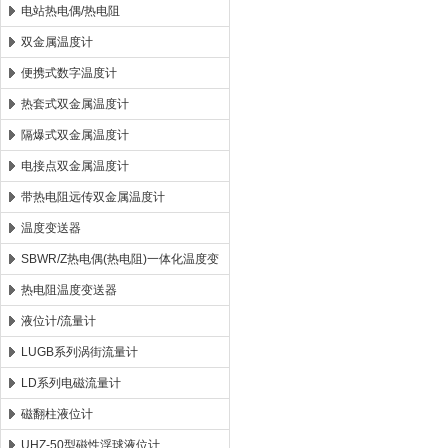
电站热电偶/热电阻
双金属温度计
便携式数字温度计
热套式双金属温度计
隔爆式双金属温度计
电接点双金属温度计
带热电阻远传双金属温度计
温度变送器
SBWR/Z热电偶(热电阻)一体化温度变
送器
热电阻温度变送器
液位计/流量计
LUGB系列涡街流量计
LD系列电磁流量计
磁翻柱液位计
UHZ-50型磁性浮球液位计