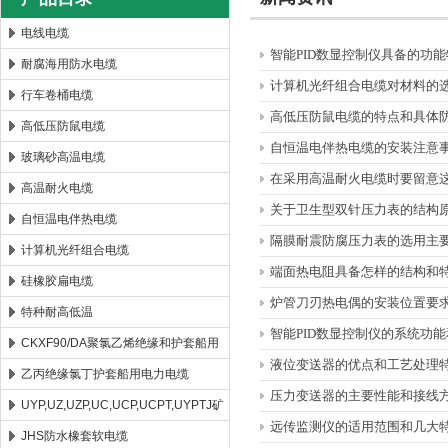
电线电缆
智能PID数显控制仪具备的功
耐腐海用防水电缆
安徽康泰电气有限公司
计算机光纤组合电缆对材料的
行车卷桶电缆
高低压防鼠电缆的特点和具体
高低压防鼠电缆
自恒温电伴热电缆的安装注意
玻璃砂高温电缆
在采用高温耐火电缆时要留意这
高温耐火电缆
关于卫生型双针压力表的结构
自恒温电伴热电缆
隔膜耐震防腐压力表的选用主
计算机光纤组合电缆
端面热电阻具备怎样的结构和
硅橡胶扁电缆
炉管刀刃热电偶的安装位置要
特种耐高低温
智能PID数显控制仪的系统功
CKXF90/DA聚氯乙烯绝缘和护套船用
液位变送器的优点和工艺处理
控制电缆
乙丙绝缘氯丁护套船用电力电缆
压力变送器的主要性能和接线
UYP,UZ,UZP,UC,UCP,UCPT,UYPTJ矿
远传监测仪的适用范围和几大
用电缆
JHS防水橡套软电缆