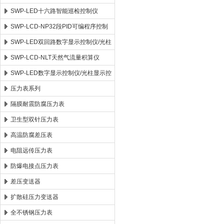
SWP-LED十六路智能巡检控制仪
SWP-LCD-NP32段PID可编程序控制
仪
SWP-LED双回路数字显示控制仪/光柱
显示控制仪
SWP-LCD-NLT天然气流量积算仪
SWP-LED数字显示控制仪/光柱显示控
制仪
压力表系列
隔膜耐震防腐压力表
卫生型双针压力表
高温防腐差压表
电阻远传压力表
防爆电接点压力表
差压变送器
扩散硅压力变送器
全不锈钢压力表